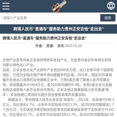
搜索
跨境人民币“直通车”服务助力贵州正安吉他“走出去”
跨境人民币“直通车”服务助力贵州正安吉他“走出去”
作者:
资源:
发布:
2022-01-20
吉他产业是贵州省正安县的特色和支柱产业，也是贵州省近年来增长较快
的新兴特色出口产业。
目前，正安吉他文化产业园年产吉他达600余万把，出口全球30多个国家和
地区，已成为全国吉他产销市场份额最多的区域。2021年，园区内35家具
备外贸进出口资质的吉他销售企业中，已有6家办理了跨境人民币结算业
务，年结算量共计1654万元，是2020年同期的8.3倍；另有5家企业与金融
机构达成跨境人民币业务合作意向。正安吉他正搭乘跨境人民币直通“快
车”，实现规避汇率风险与提升资金使用效率的双重目标。
数据显示，贵州跨境人民币业务实现“双提升”，2021年，实际收付198.3
亿元，同比增长6.7%，占本外币实际收付的23.3%，较2020年同期增加1.7
个百分点；与实体经济密切相关的经常项目和直接投资项下实际收付74.6亿
元，同比增长15.7%，占本外币实际收付的11.7%，较2020年同期增加0.65