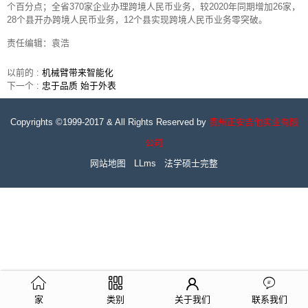
个百分点；全省370家企业办理跨境人民币业务，较2020年同期增加26家，
28个县开办跨境人民币业务，12个县实现跨境人民币业务零突破。
责任编辑：袁浩
以前的 :
机械臂带来智能化
下一个 :
忠于品质 始于外表
Copyrights ©1999-2017 & All Rights Reserved by
贵州正安吉他实业有限
公司
网站地图
LLms
法学硕士完整
家
类别
关于我们
联系我们