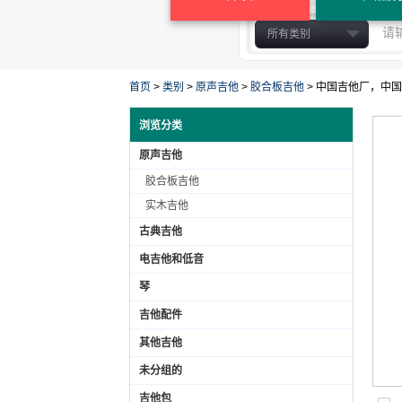
所有类别
原声吉他
古典吉他
首页
>
类别
>
原声吉他
>
胶合板吉他
>
中国吉他厂，中国吉
电吉他和低音
浏览分类
琴
原声吉他
吉他配件
胶合板吉他
其他吉他
实木吉他
未分组的
吉他包
古典吉他
胶合板吉他
电吉他和低音
实木吉他
琴
吉他配件
其他吉他
未分组的
吉他包