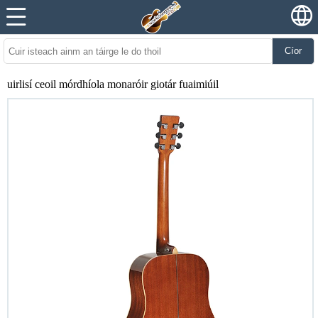
Cíor
uirlisí ceoil mórdhíola monaróir giotár fuaimiúil