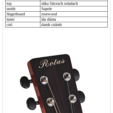
top
stika Sitceach soladach
taobh
Sapele
fingerboard
rosewood
tuner
lán dúnta
cnó
damh cnámh