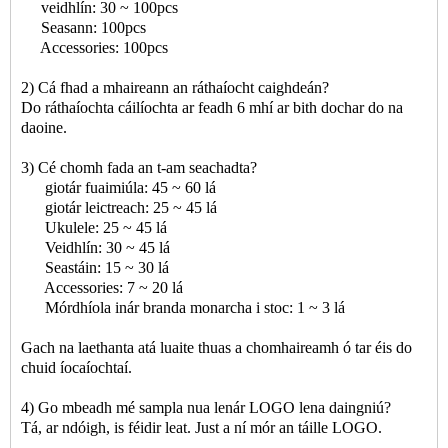
veidhlín: 30 ~ 100pcs
Seasann: 100pcs
Accessories: 100pcs
2) Cá fhad a mhaireann an ráthaíocht caighdeán?
Do ráthaíochta cáilíochta ar feadh 6 mhí ar bith dochar do na
daoine.
3) Cé chomh fada an t-am seachadta?
giotár fuaimiúla: 45 ~ 60 lá
giotár leictreach: 25 ~ 45 lá
Ukulele: 25 ~ 45 lá
Veidhlín: 30 ~ 45 lá
Seastáin: 15 ~ 30 lá
Accessories: 7 ~ 20 lá
Mórdhíola inár branda monarcha i stoc: 1 ~ 3 lá
Gach na laethanta atá luaite thuas a chomhaireamh ó tar éis do
chuid íocaíochtaí.
4) Go mbeadh mé sampla nua lenár LOGO lena daingniú?
Tá, ar ndóigh, is féidir leat. Just a ní mór an táille LOGO.