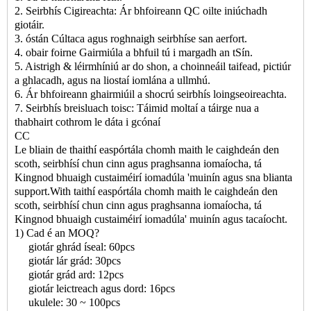
2. Seirbhís Cigireachta: Ár bhfoireann QC oilte iniúchadh
giotáir.
3. óstán Cúltaca agus roghnaigh seirbhíse san aerfort.
4. obair foirne Gairmiúla a bhfuil tú i margadh an tSín.
5. Aistrigh & léirmhíniú ar do shon, a choinneáil taifead, pictiúr
a ghlacadh, agus na liostaí iomlána a ullmhú.
6. Ár bhfoireann ghairmiúil a shocrú seirbhís loingseoireachta.
7. Seirbhís breisluach toisc: Táimid moltaí a táirge nua a
thabhairt cothrom le dáta i gcónaí
CC
Le bliain de thaithí easpórtála chomh maith le caighdeán den
scoth, seirbhísí chun cinn agus praghsanna iomaíocha, tá
Kingnod bhuaigh custaiméirí iomadúla 'muinín agus sna blianta
support.With taithí easpórtála chomh maith le caighdeán den
scoth, seirbhísí chun cinn agus praghsanna iomaíocha, tá
Kingnod bhuaigh custaiméirí iomadúla' muinín agus tacaíocht.
1) Cad é an MOQ?
giotár ghrád íseal: 60pcs
giotár lár grád: 30pcs
giotár grád ard: 12pcs
giotár leictreach agus dord: 16pcs
ukulele: 30 ~ 100pcs