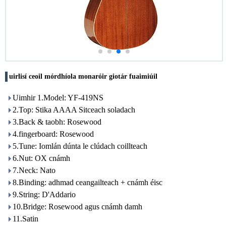
uirlisí ceoil mórdhíola monaróir giotár fuaimiúil
Uimhir 1.Model: YF-419NS
2.Top: Stika AAAA Sitceach soladach
3.Back & taobh: Rosewood
4.fingerboard: Rosewood
5.Tune: Iomlán dúnta le clúdach coillteach
6.Nut: OX cnámh
7.Neck: Nato
8.Binding: adhmad ceangailteach + cnámh éisc
9.String: D'Addario
10.Bridge: Rosewood agus cnámh damh
11.Satin