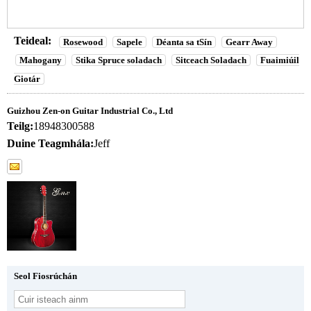
Teideal:
Rosewood
Sapele
Déanta sa tSín
Gearr Away
Mahogany
Stika Spruce soladach
Sitceach Soladach
Fuaimiúil
Giotár
Guizhou Zen-on Guitar Industrial Co., Ltd
Teilg:
18948300588
Duine Teagmhála:
Jeff
Seol Fiosrúchán