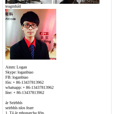
teagmháil
Ainm: Logan
Skype: loganbiao
FB: loganbiao
fón: + 86-13437813962
whatsapp: + 86-13437813962
líne: + 86-13437813962
ár Seirbhís
seirbhís níos fearr
1. Tá ár mhonarcha féin.