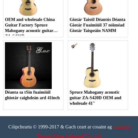
OEM and wholesale China
Giotár Taistil Déantús Déanta
Guitar Factory Spruce
Giotár Fuaimiúil 37 nóiméad
Mahogany acoustic guitar
Giotár Taispeáin NAMM
ZA-S421D
Déanta sa tSín fuaimiúil
Spruce Mahogany acoustic
ghiotár caighdeán ard 41inch
guitar ZA-S420D OEM and
wholesale 41"
Cóipchearta © 1999-2017 & Gach ceart ar cosaint ag
Guizhou
Zen-on Guitar Industrial Co., Ltd