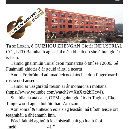
Tá sé Logan, ó GUIZHOU ZHENGAN Giotár INDUSTRIAL
CO., LTD Ba mhaith agus shíl mé a bheith do sholáthraí giotár
is fearr.
Táimid ghairmiúil uirlisí ceoil monarcha ó bhí sé i 2006. Sé
Fuaimiúil ghiotár é ár gcuid táirgí a neartú
Anois Forbróimid adhmad teicneolaíochta don fingerboard
rosewood anseo.
Táimid ar uasghrádú freisin ar ár monarcha i mbliana
(https://www.youtube.com/watch?v=XuXxs2bHcv4).
Sna blianta atá caite, OEM againn giotáir do Tagima, Eko,
Tanglewood agus díoltóirí barr Amazon.
Aon sonraí & tuilleadh eolais ag teastáil, ná bíodh leisce ort
teagmháil a dhéanamh linn.
Féachfaimid ag tnúth le cloisteáil uait go luath faoi.
méid
41 "