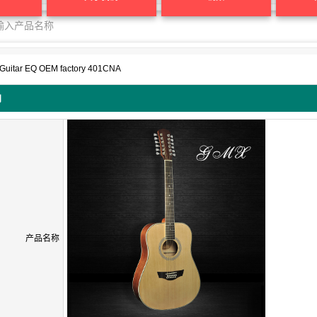
c Guitar EQ OEM factory 401CNA
问
产品名称