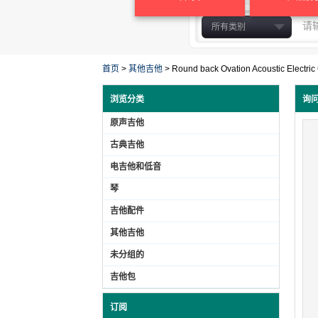
所有类别
原声吉他
古典吉他
首页
>
其他吉他
>
Round back Ovation Acoustic Electri
电吉他和低音
浏览分类
询
琴
原声吉他
吉他配件
其他吉他
古典吉他
未分组的
电吉他和低音
吉他包
琴
胶合板吉他
吉他配件
实木吉他
其他吉他
未分组的
吉他包
订阅