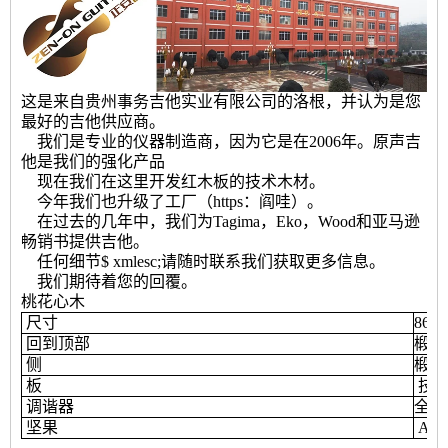
这是来自贵州事务吉他实业有限公司的洛根，并认为是您
最好的吉他供应商。
我们是专业的仪器制造商，因为它是在2006年。原声吉
他是我们的强化产品
现在我们在这里开发红木板的技术木材。
今年我们也升级了工厂（https：阎哇）。
在过去的几年中，我们为Tagima，Eko，Wood和亚马逊
畅销书提供吉他。
任何细节$ xmlesc;请随时联系我们获取更多信息。
我们期待着您的回覆。
桃花心木
尺寸
864
回到顶部
椴木
侧
椴木
板
技术
调谐器
全封
坚果
AB