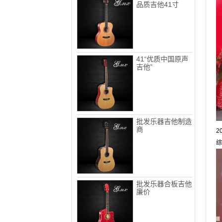
品质吉他41寸
41“优质中国原声
吉他”
批发乐器吉他制造
商
2
综
批发乐器合板吉他
廉价