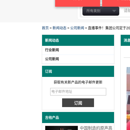
所有类别
原声吉他
古典吉他
首页
>
新闻动态
>
公司新闻
>
直播事件！集团公司定于20
电吉他和低音
新闻动态
消
琴
行业新闻
吉他配件
其他吉他
公司新闻
未分组的
订阅
吉他包
胶合板吉他
获取有关新产品的电子邮件更新
实木吉他
吉他产品
中国制造的原声高