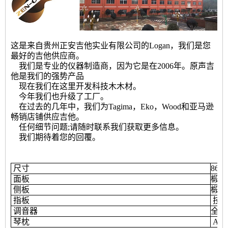
这是来自贵州正安吉他实业有限公司的Logan，我们是您
最好的吉他供应商。
我们是专业的仪器制造商，因为它是在2006年。原声吉
他是我们的强势产品
现在我们在这里开发科技木木材。
今年我们也升级了工厂。
在过去的几年中，我们为Tagima，Eko，Wood和亚马逊
畅销店铺供应吉他。
任何细节问题;请随时联系我们获取更多信息。
我们期待着您的回覆。
尺寸
864
面板
椴木
侧板
椴木
指板
技术
调音器
全封
琴枕
AB