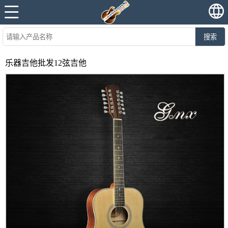
搜索
乐器吉他批发12弦吉他