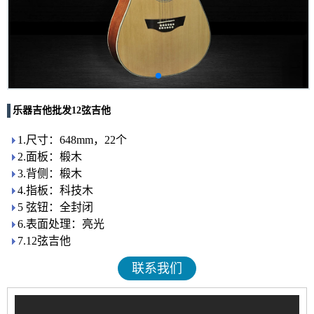
乐器吉他批发12弦吉他
1.尺寸：648mm，22个
2.面板：椴木
3.背侧：椴木
4.指板：科技木
5 弦钮：全封闭
6.表面处理：亮光
7.12弦吉他
联系我们