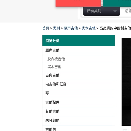
所有类别
原声吉他
古典吉他
首页
>
类别
>
原声吉他
>
实木吉他
>
高品质的中国制吉他
电吉他和低音
浏览分类
琴
原声吉他
吉他配件
胶合板吉他
其他吉他
实木吉他
未分组的
吉他包
古典吉他
胶合板吉他
电吉他和低音
实木吉他
琴
吉他配件
其他吉他
未分组的
吉他包