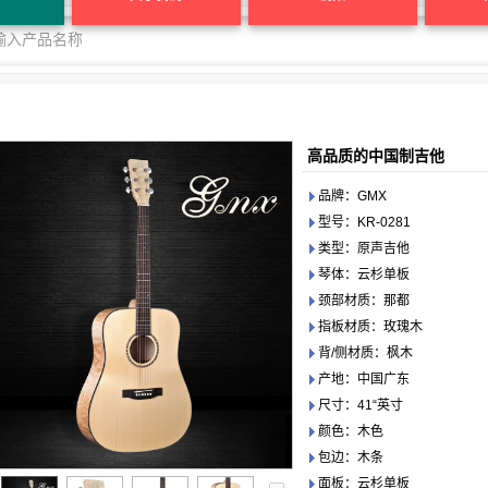
高品质的中国制吉他
品牌：GMX
型号：KR-0281
类型：原声吉他
琴体：云杉单板
颈部材质：那都
指板材质：玫瑰木
背/侧材质：枫木
产地：中国广东
尺寸：41“英寸
颜色：木色
包边：木条
面板：云杉单板