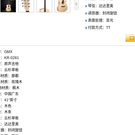
琴弦：达达里奥
调音器：封闭旋钮
表面处理：亚光
付款方式：TT
：GMX
：KR-0281
型：原声吉他
体：云杉单板
部材质：那都
板材质：玫瑰木
侧材质：枫木
地：中国广东
：41“英寸
色：木色
边：木条
板：云杉单板
弦：达达里奥
音器：封闭旋钮