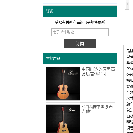
订阅
获取有关新产品的电子邮件更新
品牌
型号
吉他产品
类
中国制造的原声高
琴
品质吉他41寸
颈
指
背/
产
尺寸
颜
41“优质中国原声
包
吉他”
面
琴
调