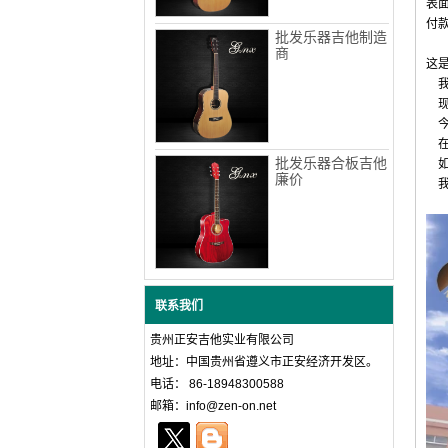
表
付款
批发乐器吉他制造
商
这
我
现
今
在过
批发乐器合板吉他
如
廉价
我
联系我们
贵州正安吉他实业有限公司
地址：中国贵州省遵义市正安经济开发区。
电话： 86-18948300588
邮箱：info@zen-on.net