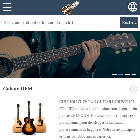
Recherch
Guitare OEM
GUIZHOU ZHENGAN GUITAR INDUSTRIAL
CO., LTD est la leader de la fabrication de guitare du
groupe ZHENGAN. Nous avons un équipage créatif
professionnel pour développer la fabrication
professionnelle de la guitare. Notre usine principale
est plus de 10000 mètres carrés ici.