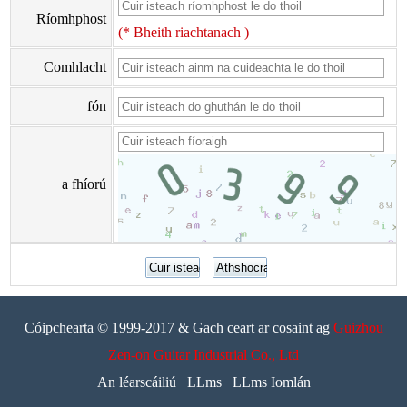
Ríomhphost
(* Bheith riachtanach )
Comhlacht
fón
a fhíorú
Cóipchearta © 1999-2017 & Gach ceart ar cosaint ag
Guizhou
Zen-on Guitar Industrial Co., Ltd
An léarscáiliú
LLms
LLms Iomlán