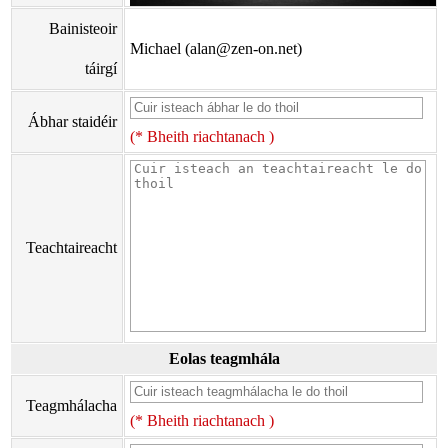
Bainisteoir
Michael (alan@zen-on.net)
táirgí
Ábhar staidéir
(* Bheith riachtanach )
Teachtaireacht
Eolas teagmhála
Teagmhálacha
(* Bheith riachtanach )