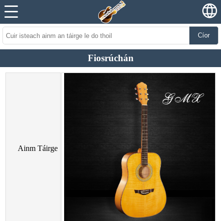
Cíor
Fiosrúchán
Ainm Táirge