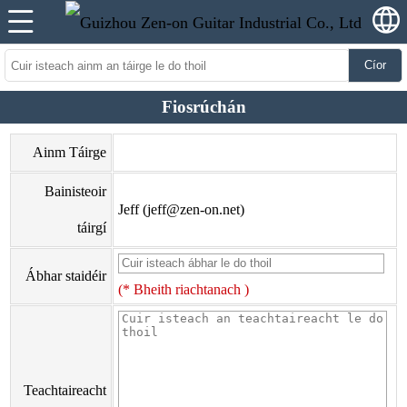
Cíor
Fiosrúchán
Ainm Táirge
Bainisteoir
Jeff (jeff@zen-on.net)
táirgí
Ábhar staidéir
(* Bheith riachtanach )
Teachtaireacht