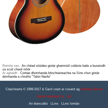
Roimhe seo :
An chéad stiúideo giotár ghairmiúil coláiste baile a bunaíodh
sa scoil cheoil mhór
Ar aghaidh :
Contae dhomhanda bhochtaineachta na Síne chun giotár
domhanda a chruthú "Talún Naofa"
Cóipchearta © 1999-2017 & Gach ceart ar cosaint ag
Guizhou Zen-on
Guitar Industrial Co., Ltd
An léarscáiliú
LLms
LLms Iomlán