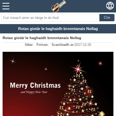
Cíor
Rotas giotár le haghaidh bronntanais Nollag
Rotas giotár le haghaidh bronntanais Nollag
Údar:
Foinse:
Scaoileadh ar:
2017-12-26