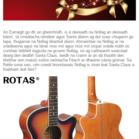
An Earraigh go dtí an gheimhridh, is é deireadh na Nollag an deireadh
báistí, tá cineálacha reindeer agus Santa álainn ag dul suas chugainn go
tapa, thugamar na Nollag bliantúil dúinn. Atmaisféar na Nollag ar na
sráideanna agus na lánaí níos mó agus níos mó siopaí sráide tiubh os
comhair leibhéil éagsúla na gcrann Nollag, nó ag caitheamh seaicéad
dearg den dealbh Santa Claus, beidh na crainn ar an dá thaobh den
bhóthar ann maisiú soilse neónacha Féach ar dhaoine sásta giúmar. Sa
fhéile sona seo, cén cineál bronntanais Nollag is mian leat Santa Claus a
thabhairt duit féin?