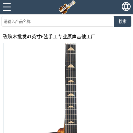
搜索
玫瑰木批发41英寸6弦手工专业原声吉他工厂