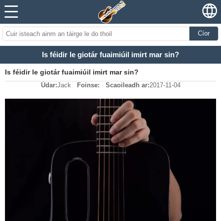
Cíor
Is féidir le giotár fuaimiúil imirt mar sin?
Is féidir le giotár fuaimiúil imirt mar sin?
Údar:
Jack
Foinse:
Scaoileadh ar:
2017-11-04