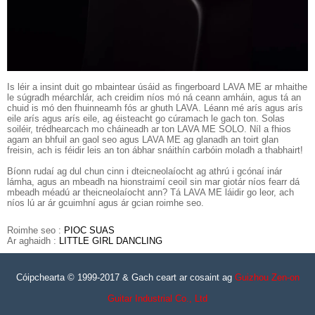
Is léir a insint duit go mbaintear úsáid as fingerboard LAVA ME ar mhaithe
le súgradh méarchlár, ach creidim níos mó ná ceann amháin, agus tá an
chuid is mó den fhuinneamh fós ar ghuth LAVA. Léann mé arís agus arís
eile arís agus arís eile, ag éisteacht go cúramach le gach ton. Solas
soiléir, trédhearcach mo cháineadh ar ton LAVA ME SOLO. Níl a fhios
agam an bhfuil an gaol seo agus LAVA ME ag glanadh an toirt glan
freisin, ach is féidir leis an ton ábhar snáithín carbóin moladh a thabhairt!
Bíonn rudaí ag dul chun cinn i dteicneolaíocht ag athrú i gcónaí inár
lámha, agus an mbeadh na hionstraimí ceoil sin mar giotár níos fearr dá
mbeadh méadú ar theicneolaíocht ann? Tá LAVA ME láidir go leor, ach
níos lú ar ár gcuimhní agus ár gcian roimhe seo.
Roimhe seo :
PIOC SUAS
Ar aghaidh :
LITTLE GIRL DANCLING
Cóipchearta © 1999-2017 & Gach ceart ar cosaint ag
Guizhou Zen-on
Guitar Industrial Co., Ltd