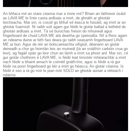
An bhfaca mé an stare céanna mar a rinne mé? Bhain an láithreoir úsáid
as LAVA ME le línte casta ardluais a imirt, de ghnáth ar ghiotáir
leictreacha. Mar sin, is cosúil go bhfuil sé éasca le húsáid, ag imirt ar an
ghiotár fuaimiúil. Ní raibh súil agam gur féidir le giotár ballad a leithéid de
ghiotán ardluais a imirt. Tá sé buíochas freisin do mhuineál agus
fingerboard de chuid LAVA ME atá deartha go speisialta. Níl a fhios agam
an ndearna duine ar bith faoi deara go raibh seasamh fingerboard LAVA
ME ar bun. Agus de réir an bolscaireachta oifigiúil, déanann an giotár
deireadh a chur go hiomlán leis an muineál (tá an snáithín carbóin crua go
leor), ag fágáil spás go leor chun an lámh a imirt sa phost ard. Mar sin, cé
gur giotár chothrom é LAVA ME, is féidir leat limistéir mhéarachlár a imirt
nach féidir a bhaint amach le coirnéil gnáth-tíre, agus is féidir a rá gur
féidir na poist fingerboard go léir a imirt go héasca, An giotár céanna. Is
féidir é seo a rá go mór le pian mór SOLO an ghiotár aonair a réiteach i
ndáiríre.