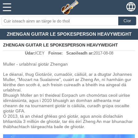
Cíor
ZHENGAN GUITAR LE SPOKESPERSON HEAVYWEIGHT
ZHENGAN GUITAR LE SPOKESPERSON HEAVYWEIGHT
Údar:
ICEY
Foinse:
Scaoileadh ar:
2017-08-08
Muller - urlabhraí giotár Zhengan
Le déanaí, thug Giotáróir, cumadóir, cáiliúil, ar a dtugtar Johannes
Muller, "Mozart na Sualainne", cuairt ar Zheng An, ní hamháin gur
léirithe den scoth é, ach freisin cuireadh a bheith ina aingeal dá
urlabhraí.
Bhuaigh Moller an trí theideal Eorpach um chomórtas ceoil uirlise
idirnáisiúnta, agus i 2010 bhuaigh an domhan aitheanta mar
cheann de na tournament giotár is cáiliúla, curadh grúpa oscailte
giotár GFA.
Ó 2013, tá an chéad ghléas gnó giotár, agus anois díolacháin
bhliantúla 3 milliún de ghiotár, tar éis éirí Zheng An mar bhunachar
thábhachtach táirgeachta baile de ghiotár.